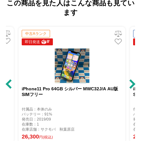
この商品を見た人はこんな商品も見てい
ます
中古Aランク
中
即日発送
即
iPhone11 Pro 64GB シルバー MWC32J/A AU版
iP
SIMフリー
So
付属品：本体のみ
付属
バッテリー：91%
バッ
発売日：2019/09
発売
在庫数：1
在庫
在庫店舗：サクモバ 秋葉原店
在庫
26,300
26
円(税込)