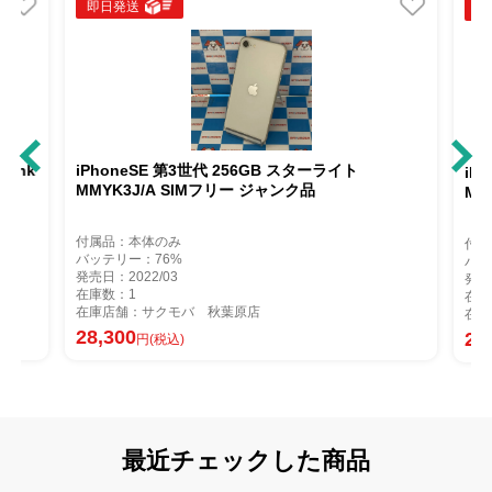
即日発送
即
Bank
iPhoneSE 第3世代 256GB スターライト
iP
MMYK3J/A SIMフリー ジャンク品
MM
付属品：本体のみ
付属
バッテリー：76%
バッ
発売日：2022/03
発売
在庫数：1
在庫
在庫店舗：サクモバ 秋葉原店
在庫
28,300
27
円(税込)
最近チェックした商品