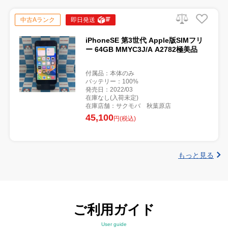
中古Aランク
即日発送
iPhoneSE 第3世代 Apple版SIMフリ
ー 64GB MMYC3J/A A2782極美品
付属品：本体のみ
バッテリー：100%
発売日：2022/03
在庫なし(入荷未定)
在庫店舗：サクモバ 秋葉原店
45,100
円(税込)
もっと見る
ご利用ガイド
User guide