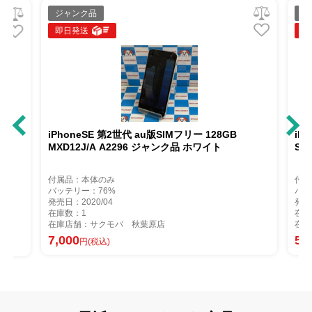
ジャンク品
ジャ
即日発送
即日
iPhoneSE 第2世代 au版SIMフリー 128GB
iPho
MXD12J/A A2296 ジャンク品 ホワイト
Soft
付属品：本体のみ
付属品
バッテリー：76%
バッテ
発売日：2020/04
発売日：
在庫数：1
在庫数
在庫店舗：サクモバ 秋葉原店
在庫店
7,000
5,30
円(税込)