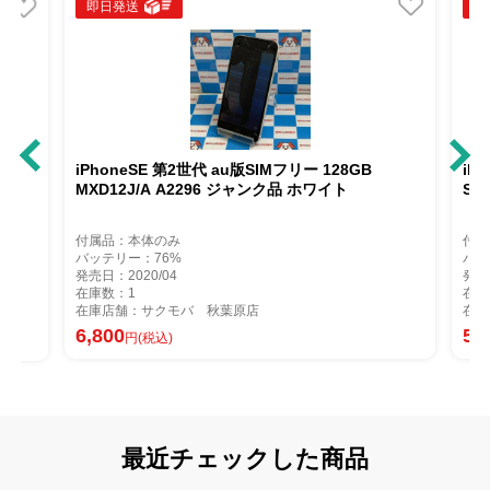
即日発送
即
iPhoneSE 第2世代 au版SIMフリー 128GB
iP
e版
MXD12J/A A2296 ジャンク品 ホワイト
So
付属品：本体のみ
付属
バッテリー：76%
バッ
発売日：2020/04
発売
在庫数：1
在庫
在庫店舗：サクモバ 秋葉原店
在庫
6,800
5,
円(税込)
最近チェックした商品