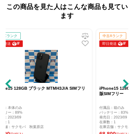
この商品を見た人はこんな商品も見てい
ます
中古Aランク
即日発送
 MTMH3J/A SIMフリ
iPhone15 128GB イエロー MTMK3J/A Sof
版SIMフリー
付属品：箱のみ
バッテリー：83%
発売日：2023/09
在庫数：1
在庫店舗：サクモバ 秋葉原店
68,800