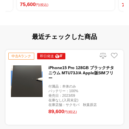
75,600
75
円(税込)
最近チェックした商品
中古Aランク
即日発送
iPhone15 Pro 128GB ブラックチタ
ニウム MTU73J/A Apple版SIMフリ
ー
付属品：本体のみ
バッテリー：100%
発売日：2023/09
在庫なし(入荷未定)
在庫店舗：サクモバ 秋葉原店
89,600
円(税込)