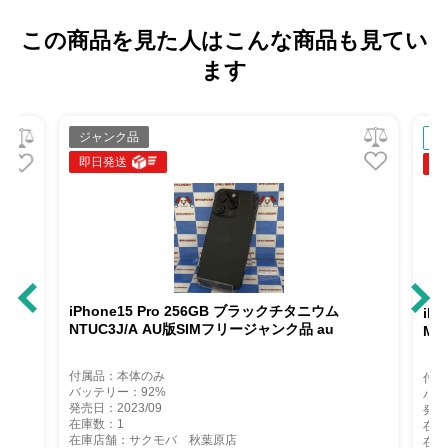
この商品を見た人はこんな商品も見てい
ます
ジャンク品
中
即日発送
即
iPhone15 Pro 256GB ブラックチタニウム
iP
NTUC3J/A AU版SIMフリージャンク品 au
MT
付属品：本体のみ
付属
バッテリー：92%
バッ
発売日：2023/09
発売
在庫数：1
在庫
在庫店舗：サクモバ 秋葉原店
在庫