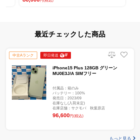
)
円(税込)
最近チェックした商品
中古Aランク
即日発送
iPhone15 Plus 128GB グリーン
MU0E3J/A SIMフリー
付属品：箱のみ
バッテリー：100%
発売日：2023/09
在庫なし(入荷未定)
在庫店舗：サクモバ 秋葉原店
96,600
円(税込)
もっと見る