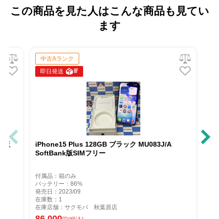
この商品を見た人はこんな商品も見てい
ます
中古Aランク
即日発送
s 128GB ブルー NU0D3J/A AU版
iPhone15 Plus 128GB ブラッ
換未使用品
SoftBank版SIMフリー
っているものが全てです。
付属品：箱のみ
%
バッテリー：86%
発売日：2023/09
在庫数：1
バ 秋葉原店
在庫店舗：サクモバ 秋葉原店
86,000