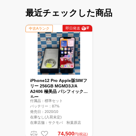
最近チェックした商品
即日発送
中古Aランク
iPhone12 Pro Apple版SIMフ
リー 256GB MGMD3J/A
A2406 極美品 パシフィックブ
ルー
付属品：標準セット
バッテリー：87%
発売日：2020/10
在庫なし(入荷未定)
在庫店舗：サクモバ 秋葉原店
74,500
円(税込)