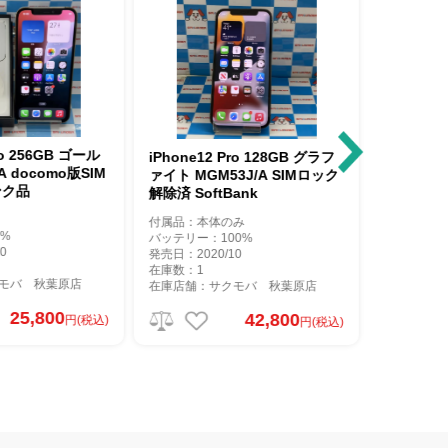
iPhone12 Pro 128GB グラフ
iPhone12 Pro 128GB パシフ
ァイト MGM53J/A SIMロック
ィックブルー NGM83J/A SI
解除済 SoftBank
ロック解除済 au 訳あり交換
使用品
付属品：本体のみ
付属品：標準セット（箱と本体の
バッテリー：100%
造番号が違う）
発売日：2020/10
バッテリー：100（0回）
在庫数：1
発売日：2020/10
在庫店舗：サクモバ 秋葉原店
在庫数：1
在庫店舗：サクモバ 秋葉原店
42,800
円(税込)
60,300
円(税込