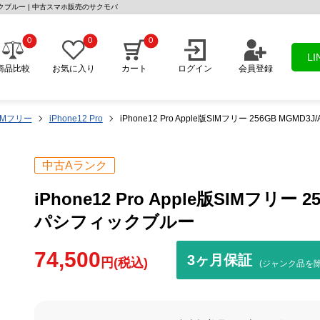
パシフィックブルー | 中古スマホ販売のサクモバ
0
0
0
L
商品比較
お気に入り
カート
ログイン
会員登録
IMフリー
iPhone12 Pro
iPhone12 Pro Apple版SIMフリー 256GB MGM
中古Aランク
iPhone12 Pro Apple版SIMフリー 2
パシフィックブルー
74,500
3ヶ月保証
円(税込)
(ジャンク品を除