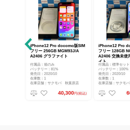
hone12 Pro docomo版SIM
iPhone12 Pro docomo版SIM
ー 256GB MGM93J/A
フリー 128GB NGM53J/A
2406 グラファイト
A2406 交換未使用品 グラファ
イト
属品：箱のみ
付属品：標準セット
ッテリー：81%
バッテリー：100%
日：2020/10
発売日：2020/10
庫数：1
在庫数：1
庫店舗：サクモバ 秋葉原店
在庫店舗：サクモバ 秋葉原店
40,300
60,300
円(税込)
円(税込)