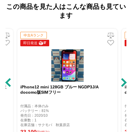
この商品を見た人はこんな商品も見てい
ます
中古Aランク
中
即日発送
即
AU版
iPhone12 mini 128GB ブルー NGDP3J/A
iP
docomo版SIMフリー
do
付属品：本体のみ
付属
バッテリー：81%
バッ
発売日：2020/10
発売
在庫数：1
在庫
在庫店舗：サクモバ 秋葉原店
在庫
23,100
22