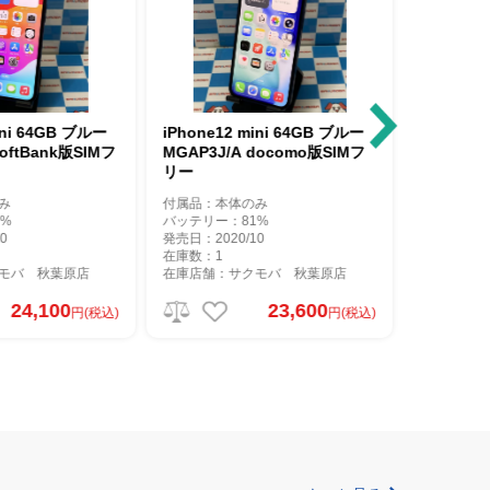
iPhone12 mini 64GB ブルー
iPhone12 mini 128GB ホワイ
MGAP3J/A docomo版SIMフ
ト MGDM3J/A docomo版SIM
リー
フリー美品
付属品：本体のみ
付属品：本体のみ
バッテリー：81%
バッテリー：100%
発売日：2020/10
発売日：2020/10
在庫数：1
在庫数：1
在庫店舗：サクモバ 秋葉原店
在庫店舗：サクモバ 秋葉原店
23,600
27,300
円(税込)
円(税込