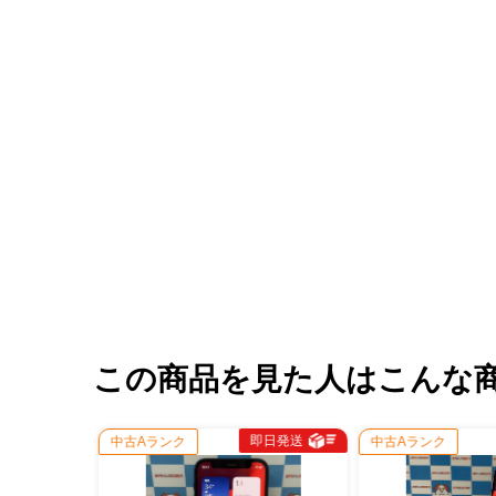
この商品を見た人はこんな
即日発送
即日発送
Aランク
中古Aランク