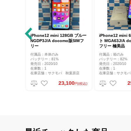
one12 mini 128GB ブルー
iPhone12 mini 64GB ホワイ
DP3J/A docomo版SIMフ
ト MGA63J/A docomo版SIM
ー
フリー 極美品
品：本体のみ
付属品：箱のみ
テリー：81%
バッテリー：82%
：2020/10
発売日：2020/10
数：1
在庫数：1
店舗：サクモバ 秋葉原店
在庫店舗：サクモバ 秋葉原店
23,100
25,100
円(税込)
円(税込)