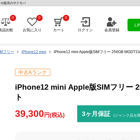
 中古スマホ販売のサクモバ
0
0
0
L
商品比較
お気に入り
カート
ログイン
会員登録
IMフリー
iPhone12 mini
iPhone12 mini Apple版SIMフリー 256GB MGDT3
中古Aランク
iPhone12 mini Apple版SIMフリー 
ト
39,300
3ヶ月保証
円(税込)
(ジャンク品を除