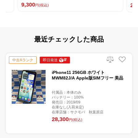
9,300
20
円(税込)
最近チェックした商品
中古Aランク
即日発送
iPhone11 256GB ホワイト
MWM82J/A Apple版SIMフリー 美品
付属品：本体のみ
バッテリー：100%
発売日：2019/09
在庫なし(入荷未定)
在庫店舗：サクモバ 秋葉原店
28,300
円(税込)