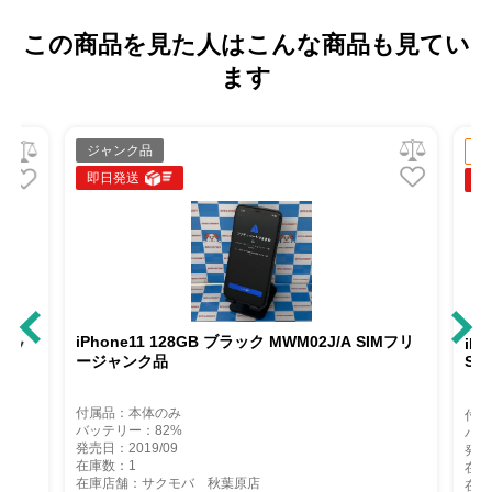
この商品を見た人はこんな商品も見てい
ます
ジャンク品
中
即日発送
即
iPhone11 128GB ブラック MWM02J/A SIMフリ
Mロッ
iPh
ージャンク品
So
付属品：本体のみ
付属
バッテリー：82%
バッ
発売日：2019/09
発売
在庫数：1
在庫
在庫店舗：サクモバ 秋葉原店
在庫