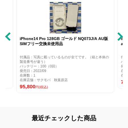
iPhone14 Pro 128GB ゴールド NQ073J/A AU版
iP
SIMフリー交換未使用品
au
付属品：写真に載っているものが全てです。（箱と本体の
付属
製造番号が違う）
バッ
バッテリー：100（0回）
発売
発売日：2022/09
在庫
在庫数：1
在庫
在庫店舗：サクモバ 秋葉原店
79
95,800
円(税込)
最近チェックした商品