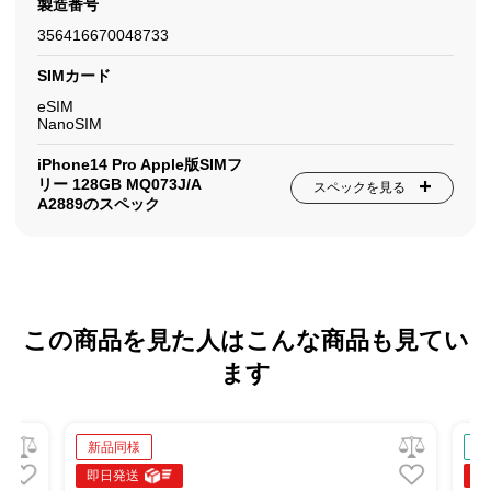
製造番号
356416670048733
SIMカード
eSIM
NanoSIM
iPhone14 Pro Apple版SIMフ
リー 128GB MQ073J/A
スペックを見る
A2889のスペック
この商品を見た人はこんな商品も見てい
ます
新品同様
中
即日発送
即