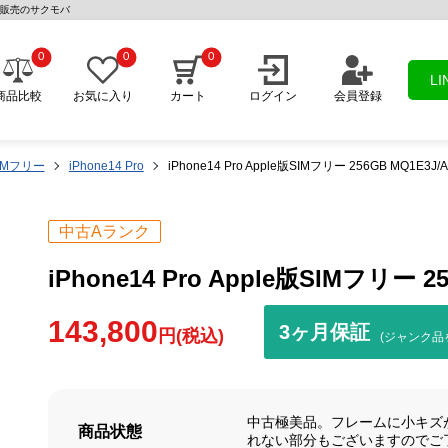
古スマホ販売のサクモバ
0
0
0
L
商品比較
お気に入り
カート
ログイン
会員登録
IMフリー
iPhone14 Pro
iPhone14 Pro Apple版SIMフリー 256GB MQ1E3J/
中古Aランク
iPhone14 Pro Apple版SIMフリー 2
143,800
3ヶ月保証
円(税込)
(ジャンク品
中古極美品。フレームに小キズ
商品状態
れない部分もございますのでご