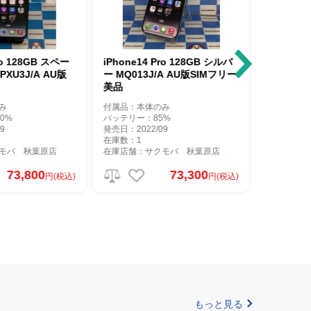
ペー
iPhone14 Pro 128GB シルバ
iPhone14 Pro 1TB 
版
ー MQ013J/A AU版SIMフリー
ブラック MQ2F3J/A do
美品
版SIMフリー
付属品：本体のみ
付属品：箱のみ
バッテリー：85%
バッテリー：80%
発売日：2022/09
発売日：2022/09
在庫数：1
在庫数：1
在庫店舗：サクモバ 秋葉原店
在庫店舗：サクモバ 秋葉
73,300
90,100
税込)
円(税込)
もっと見る