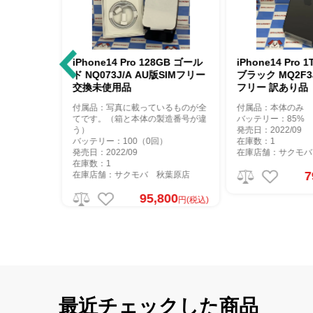
iPhone14 Pro 128GB ゴール
iPhone14 Pro 1TB スペース
ド NQ073J/A AU版SIMフリー
ブラック MQ2F3J/A au版SIM
交換未使用品
フリー 訳あり品
付属品：写真に載っているものが全
付属品：本体のみ
てです。（箱と本体の製造番号が違
バッテリー：85%
う）
発売日：2022/09
バッテリー：100（0回）
在庫数：1
発売日：2022/09
在庫店舗：サクモバ 秋葉原店
在庫数：1
79,600
在庫店舗：サクモバ 秋葉原店
円(税込)
95,800
円(税込)
最近チェックした商品