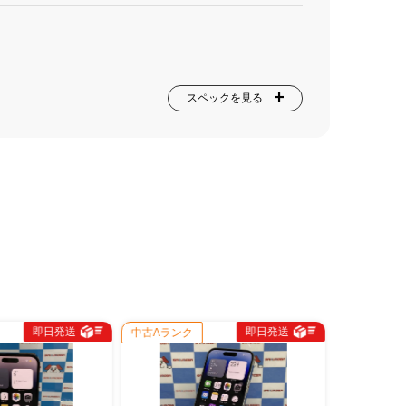
スペックを見る
即日発送
即日
中古Aランク
中古Bランク