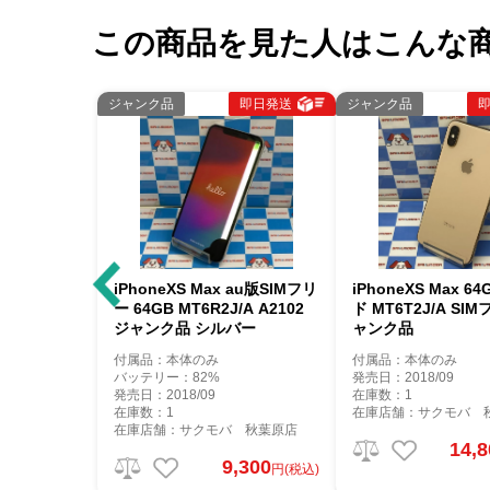
この商品を見た人はこんな
ジャンク品
即日発送
ジャンク品
iPhoneXS Max au版SIMフリ
iPhoneXS Max 6
ー 64GB MT6R2J/A A2102
ド MT6T2J/A SI
ジャンク品 シルバー
ャンク品
付属品：本体のみ
付属品：本体のみ
バッテリー：82%
発売日：2018/09
発売日：2018/09
在庫数：1
在庫数：1
在庫店舗：サクモバ 
在庫店舗：サクモバ 秋葉原店
14,
9,300
円(税込)