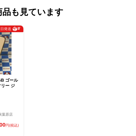
商品も見ています
即日発送
4GB ゴール
Mフリー ジ
秋葉原店
800
円(税込)