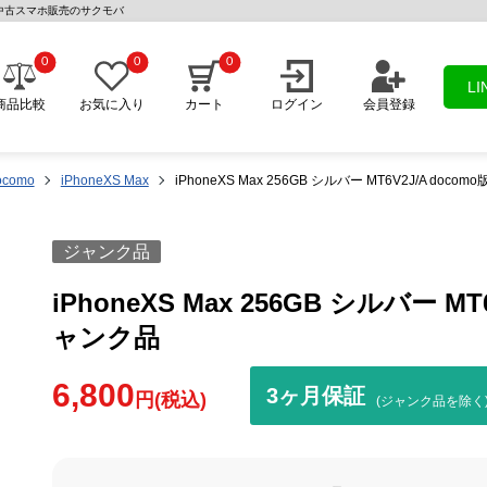
品 | 中古スマホ販売のサクモバ
0
0
0
L
商品比較
お気に入り
カート
ログイン
会員登録
ocomo
iPhoneXS Max
iPhoneXS Max 256GB シルバー MT6V2J/A doc
ジャンク品
iPhoneXS Max 256GB シルバー M
ャンク品
6,800
3ヶ月保証
円(税込)
(ジャンク品を除く