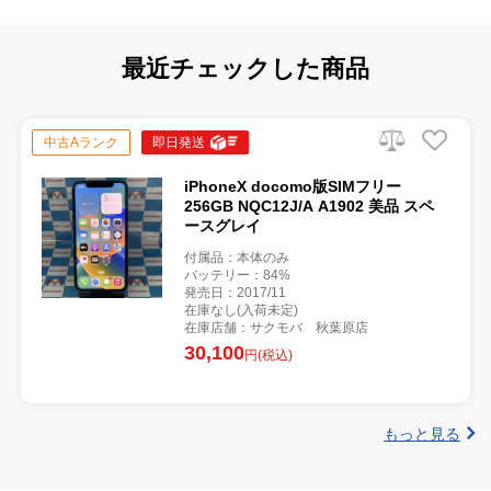
最近チェックした商品
中古Aランク
即日発送
iPhoneX docomo版SIMフリー
256GB NQC12J/A A1902 美品 スペ
ースグレイ
付属品：本体のみ
バッテリー：84%
発売日：2017/11
在庫なし(入荷未定)
在庫店舗：サクモバ 秋葉原店
30,100
円(税込)
もっと見る