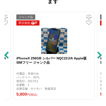
ます
ジャンク品
ジ
即日発送
即
J/A
iPhoneX 256GB シルバー NQC22J/A Apple版
iP
SIMフリー ジャンク品
SI
付属品：本体のみ
付属
バッテリー：92%
バッ
発売日：2017/11
発売
在庫数：1
在庫
在庫店舗：サクモバ 秋葉原店
在庫
5,800
5,
円(税込)