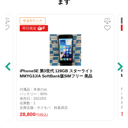
ます
ジ
中古Aランク
即
即日発送
iP
iPhoneSE 第3世代 128GB スターライト
MM
MMYG3J/A SoftBank版SIMフリー 美品
付属
付属品：本体のみ
バッ
バッテリー：80%
発売
発売日：2022/03
在庫
在庫数：1
在庫
在庫店舗：サクモバ 秋葉原店
12
28,800
円(税込)