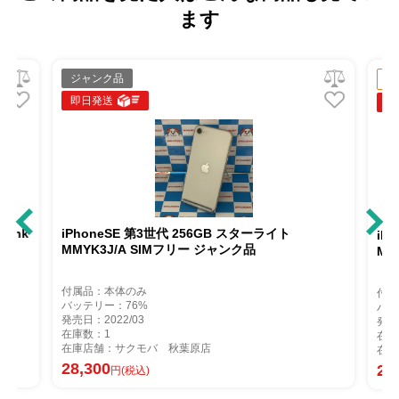
ます
ジャンク品
中
即日発送
即
Bank
iPhoneSE 第3世代 256GB スターライト
iP
MMYK3J/A SIMフリー ジャンク品
MM
付属品：本体のみ
付属
バッテリー：76%
バッ
発売日：2022/03
発売
在庫数：1
在庫
在庫店舗：サクモバ 秋葉原店
在庫
28,300
27
円(税込)