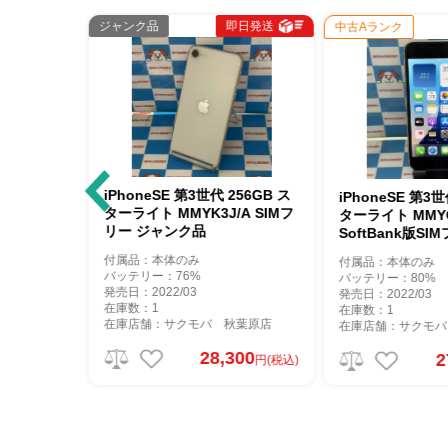
ク品
即日発送
即日発送
ジャ
中古Aランク
neSE 第3世代 256GB ス
iP
iPhoneSE 第3世代 128GB ス
ト MMYK3J/A SIMフ
ドナ
ターライト MMYG3J/A
ジャンク品
S
SoftBank版SIMフリー 美品
：本体のみ
付
付属品：本体のみ
リー：76%
バ
バッテリー：80%
022/03
発売
発売日：2022/03
：1
在
在庫数：1
舗：サクモバ 秋葉原店
在
在庫店舗：サクモバ 秋葉原店
28,300
27,100
円(税込)
円(税込)