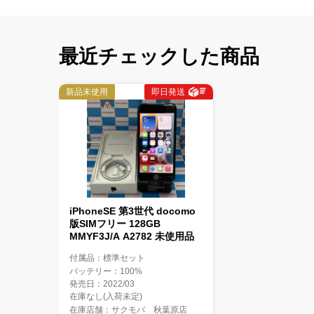
最近チェックした商品
新品未使用
即日発送
iPhoneSE 第3世代 docomo
版SIMフリー 128GB
MMYF3J/A A2782 未使用品
付属品：標準セット
バッテリー：100%
発売日：2022/03
在庫なし(入荷未定)
在庫店舗：サクモバ 秋葉原店