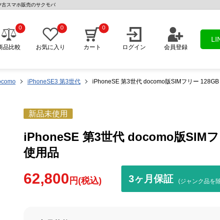
用品 | 中古スマホ販売のサクモバ
0
0
0
L
商品比較
お気に入り
カート
ログイン
会員登録
ocomo
iPhoneSE3 第3世代
iPhoneSE 第3世代 docomo版SIMフリー 128GB
新品未使用
iPhoneSE 第3世代 docomo版SIMフリ
使用品
62,800
3ヶ月保証
円(税込)
(ジャンク品を除