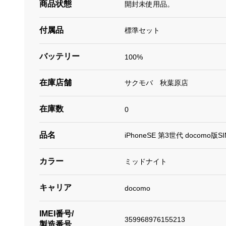
商品状態
開封未使用品。
付属品
標準セット
バッテリー
100%
在庫店舗
サクモバ 秋葉原店
在庫数
0
品名
iPhoneSE 第3世代 docomo版S
カラー
ミッドナイト
キャリア
docomo
IMEI番号/
359968976155213
製造番号