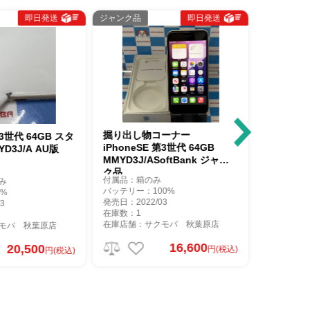
ジャンク品
即日発送
ジャンク品
即日発送
掘り出し物コーナー
掘り出し物コーナー
iPhoneSE 第3世代 64GB
iPhoneSE 第3世代 64GB
MMYD3J/ASoftBank ジャン
MMYC3J/A SoftBank版 ジャ
ク品
ンク品
付属品：箱のみ
付属品：本体のみ
バッテリー：100%
バッテリー：99%
発売日：2022/03
発売日：2022/03
在庫数：1
在庫数：1
在庫店舗：サクモバ 秋葉原店
在庫店舗：サクモバ 秋葉原店
16,600
15,300
円(税込)
円(税込)