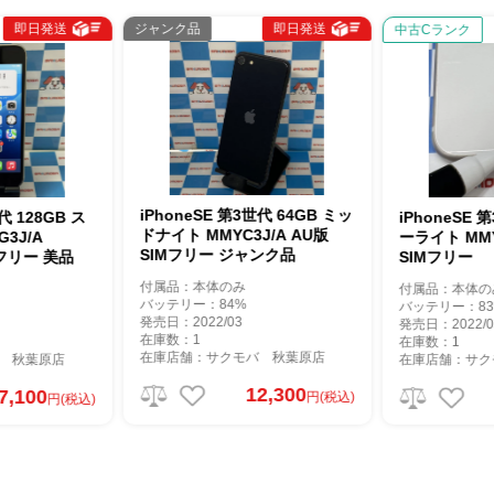
ンク品
即日発送
即日発送
中古Cランク
honeSE 第3世代 64GB ミッ
iPhoneSE 第3世代 64GB スタ
イト MMYC3J/A AU版
ーライト MMYD3J/A AU版
IMフリー ジャンク品
SIMフリー
属品：本体のみ
付属品：本体のみ
ッテリー：84%
バッテリー：83%
日：2022/03
発売日：2022/03
庫数：1
在庫数：1
庫店舗：サクモバ 秋葉原店
在庫店舗：サクモバ 秋葉原店
12,300
20,500
円(税込)
円(税込)