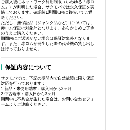
ご購入後にネットワーク利用制限（いわゆる「赤ロ
ム」）が判明した場合、サクモバでは永久保証を実
施しております。確認後1週間以内に着払いでご返
送ください。
ただし、無保証品（ジャンク品など）については、
赤ロム保証の対象外となります。あらかじめご了承
のうえご購入ください。
期間内にご返送がない場合は保証対象外となりま
す。また、赤ロムが発生した際の代替機の貸し出し
は行っておりません。
保証内容について
サクモバでは、下記の期間内で自然故障に限り保証
対応を行っております：
1.新品・未使用端末：購入日から3ヶ月
2.中古端末：購入日から3ヶ月
期間中に不具合が生じた場合は、お問い合わせフォ
ームよりご連絡ください。