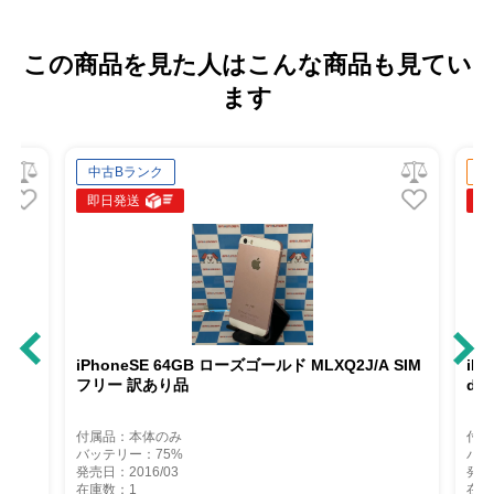
この商品を見た人はこんな商品も見てい
ます
ランク
中古Aランク
送
即日発送
eSE 64GB ローズゴールド MLXQ2J/A SIM
iPhoneSE 16GB ス
 訳あり品
docomo版SIMフリー
本体のみ
付属品：本体のみ
ー：75%
バッテリー：81%
016/03
発売日：2016/03
1
在庫数：1