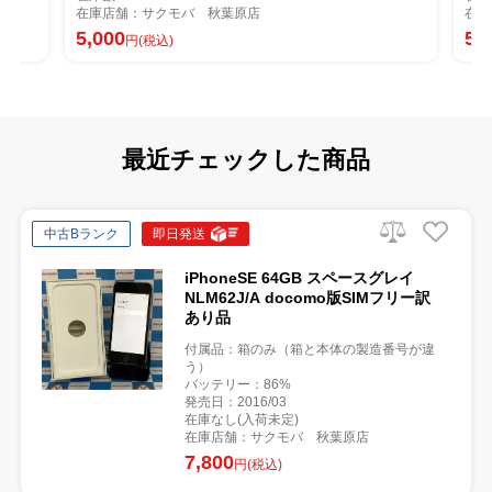
：サクモバ 秋葉原店
在庫店舗：サクモバ 秋
5,000
円(税込)
円(税込)
最近チェックした商品
中古Bランク
即日発送
iPhoneSE 64GB スペースグレイ
NLM62J/A docomo版SIMフリー訳
あり品
付属品：箱のみ（箱と本体の製造番号が違
う）
バッテリー：86%
発売日：2016/03
在庫なし(入荷未定)
在庫店舗：サクモバ 秋葉原店
7,800
円(税込)