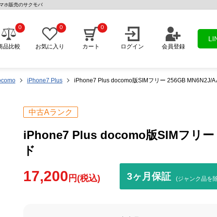
| 中古スマホ販売のサクモバ
0
0
0
L
商品比較
お気に入り
カート
ログイン
会員登録
ocomo
iPhone7 Plus
iPhone7 Plus docomo版SIMフリー 256GB MN6N2J/
中古Aランク
iPhone7 Plus docomo版SIMフリー 
ド
17,200
3ヶ月保証
円(税込)
(ジャンク品を除