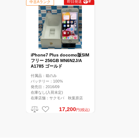
即日発送
中古Aランク
iPhone7 Plus docomo版SIM
フリー 256GB MN6N2J/A
A1785 ゴールド
付属品：箱のみ
バッテリー：100%
発売日：2016/09
在庫なし(入荷未定)
在庫店舗：サクモバ 秋葉原店
17,200
円(税込)