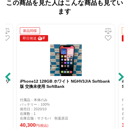
この商品を見た人はこんな商品も見てい
ます
新品同様
中古A
即日発送
即日発
リ
iPhone12 128GB ホワイト NGHV3J/A Softbank
iPhon
版 交換未使用 SoftBank
SIMフ
付属品：本体のみ
付属品：
バッテリー：100%
バッテリ
発売日：2020/10
発売日：2
在庫数：1
在庫数：
在庫店舗：サクモバ 秋葉原店
在庫店舗
40,300
30,80
円(税込)