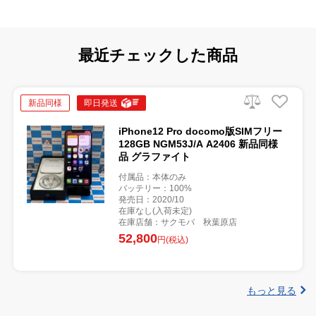
最近チェックした商品
新品同様
即日発送
iPhone12 Pro docomo版SIMフリー
128GB NGM53J/A A2406 新品同様
品 グラファイト
付属品：本体のみ
バッテリー：100%
発売日：2020/10
在庫なし(入荷未定)
在庫店舗：サクモバ 秋葉原店
52,800
円(税込)
もっと見る