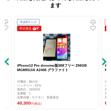
ます
中古Bランク
新品同
即日発送
即日発
iPhone12 Pro docomo版SIMフリー 256GB
iPhon
MGM93J/A A2406 グラファイト
NGM5
付属品：箱のみ
付属品：
バッテリー：81%
バッテリ
発売日：2020/10
発売日：2
在庫数：1
在庫数：
在庫店舗：サクモバ 秋葉原店
在庫店舗
40,300
60,30
円(税込)