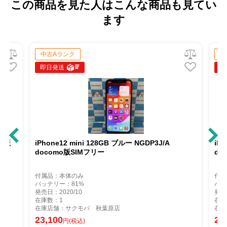
この商品を見た人はこんな商品も見てい
ます
中古Aランク
中古A
即日発送
即日発
iPhone12 mini 128GB ブルー NGDP3J/A
iPhon
docomo版SIMフリー
doco
付属品：本体のみ
付属品：
バッテリー：81%
バッテリ
発売日：2020/10
発売日：2
在庫数：1
在庫数：
在庫店舗：サクモバ 秋葉原店
在庫店舗
23,100
22,30
円(税込)