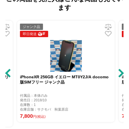
ます
ジャンク品
ジ
即日発送
即
IMフリ
iPhoneXR 256GB イエロー MT0Y2J/A docomo
iP
版SIMフリー ジャンク品
版S
付属品：本体のみ
付属
発売日：2018/10
発売
在庫数：1
在庫
在庫店舗：サクモバ 秋葉原店
在庫
7,800
7,
円(税込)