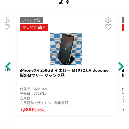
ます
ジャンク品
ジ
即日発送
即
IMフリ
iPhoneXR 256GB イエロー MT0Y2J/A docomo
iPh
版SIMフリー ジャンク品
版S
付属品：本体のみ
付属
発売日：2018/10
発売日
在庫数：1
在庫
在庫店舗：サクモバ 秋葉原店
在庫
7,800
7,8
円(税込)