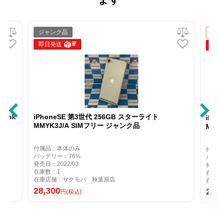
ジャンク品
中古
即日発送
即日
nk
iPhoneSE 第3世代 256GB スターライト
iPho
MMYK3J/A SIMフリー ジャンク品
MMYG
付属品：本体のみ
付属品
バッテリー：76%
バッテ
発売日：2022/03
発売日：
在庫数：1
在庫数
在庫店舗：サクモバ 秋葉原店
在庫店
28,300
27,1
円(税込)