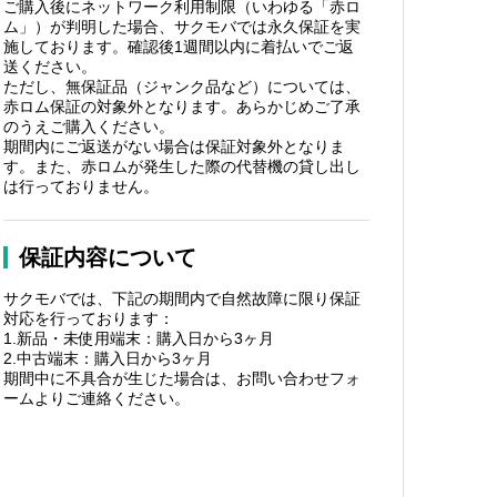
ご購入後にネットワーク利用制限（いわゆる「赤ロ
ム」）が判明した場合、サクモバでは永久保証を実
施しております。確認後1週間以内に着払いでご返
送ください。
ただし、無保証品（ジャンク品など）については、
赤ロム保証の対象外となります。あらかじめご了承
のうえご購入ください。
期間内にご返送がない場合は保証対象外となりま
す。また、赤ロムが発生した際の代替機の貸し出し
は行っておりません。
保証内容について
サクモバでは、下記の期間内で自然故障に限り保証
対応を行っております：
1.新品・未使用端末：購入日から3ヶ月
2.中古端末：購入日から3ヶ月
期間中に不具合が生じた場合は、お問い合わせフォ
ームよりご連絡ください。