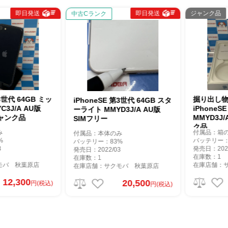
即日発送
即日発送
ジャンク品
中古Cランク
世代 64GB ミッ
掘り出し物コ
iPhoneSE 第3世代 64GB スタ
J/A AU版
iPhoneSE 
ーライト MMYD3J/A AU版
ンク品
MMYD3J/AS
SIMフリー
ク品
付属品：箱のみ
付属品：本体のみ
バッテリー：10
バッテリー：83%
発売日：2022/0
発売日：2022/03
在庫数：1
在庫数：1
 秋葉原店
在庫店舗：サク
在庫店舗：サクモバ 秋葉原店
2,300
20,500
円(税込)
円(税込)