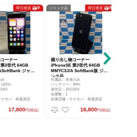
即日発送
ジャンク品
即日発送
ジャンク品
ーナー
掘り出し物コーナー
掘り出し
第3世代 64GB
iPhoneSE 第3世代 64GB
iPhoneS
oftBank ジャン
MMYC3J/A SoftBank版 ジャ
Apple 6
ンク品
付属品：本体のみ
付属品：本
0%
バッテリー：99%
バッテリー
3
発売日：2022/03
発売日：202
在庫数：1
在庫数：1
モバ 秋葉原店
在庫店舗：サクモバ 秋葉原店
在庫店舗：
17,800
16,800
円(税込)
円(税込)