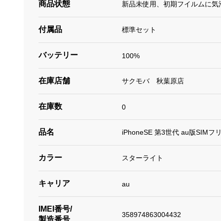
商品状態
新品未使用、初期フイルムに気
付属品
標準セット
バッテリー
100%
在庫店舗
サクモバ 秋葉原店
在庫数
0
品名
iPhoneSE 第3世代 au版SIMフ
カラー
スターライト
キャリア
au
IMEI番号/
358974863004432
製造番号