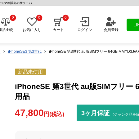
 | 中古スマホ販売のサクモバ
0
0
0
L
商品比較
お気に入り
カート
ログイン
会員登録
u
iPhoneSE3 第3世代
iPhoneSE 第3世代 au版SIMフリー 64GB MMYD3J/
新品未使用
iPhoneSE 第3世代 au版SIMフリー 6
用品
47,800
3ヶ月保証
円(税込)
(ジャンク品を除