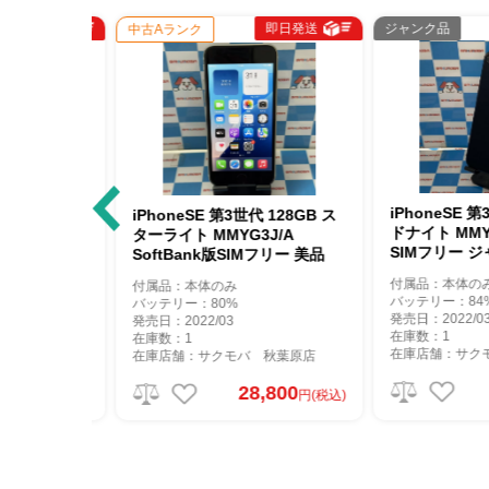
即日発送
即日発送
ジャンク品
中古Aランク
256GB ス
iPhoneSE 第3
iPhoneSE 第3世代 128GB ス
A SIMフ
ドナイト MMYC3
ターライト MMYG3J/A
SIMフリー ジャ
SoftBank版SIMフリー 美品
付属品：本体のみ
付属品：本体のみ
バッテリー：84%
バッテリー：80%
発売日：2022/03
発売日：2022/03
在庫数：1
在庫数：1
秋葉原店
在庫店舗：サクモバ
在庫店舗：サクモバ 秋葉原店
800
1
28,800
円(税込)
円(税込)