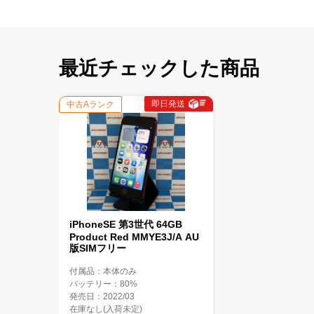
最近チェックした商品
即日発送
中古Aランク
iPhoneSE 第3世代 64GB
Product Red MMYE3J/A AU
版SIMフリー
付属品：本体のみ
バッテリー：80%
発売日：2022/03
在庫なし(入荷未定)