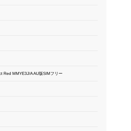
uct Red MMYE3J/A AU版SIMフリー