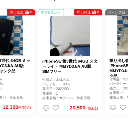
即日発送
即日発送
ジャンク品
中古Cランク
世代 64GB ミッ
掘り出し物コ
iPhoneSE 第3世代 64GB スタ
J/A AU版
iPhoneSE 
ーライト MMYD3J/A AU版
ンク品
MMYD3J/AS
SIMフリー
ク品
付属品：箱のみ
付属品：本体のみ
バッテリー：10
バッテリー：83%
発売日：2022/0
発売日：2022/03
在庫数：1
在庫数：1
 秋葉原店
在庫店舗：サク
在庫店舗：サクモバ 秋葉原店
2,300
20,500
円(税込)
円(税込)