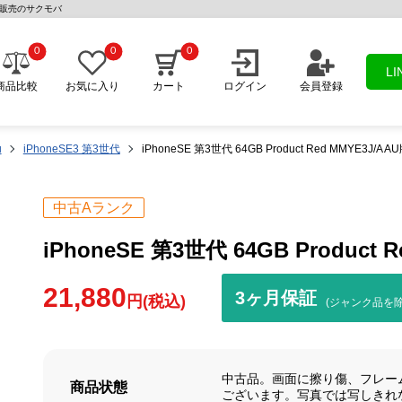
古スマホ販売のサクモバ
0
0
0
L
商品比較
お気に入り
カート
ログイン
会員登録
u
iPhoneSE3 第3世代
iPhoneSE 第3世代 64GB Product Red MMYE3J/A
中古Aランク
iPhoneSE 第3世代 64GB Product
21,880
3ヶ月保証
円(税込)
(ジャンク品を除
中古品。画面に擦り傷、フレー
商品状態
ございます。写真では写しきれ