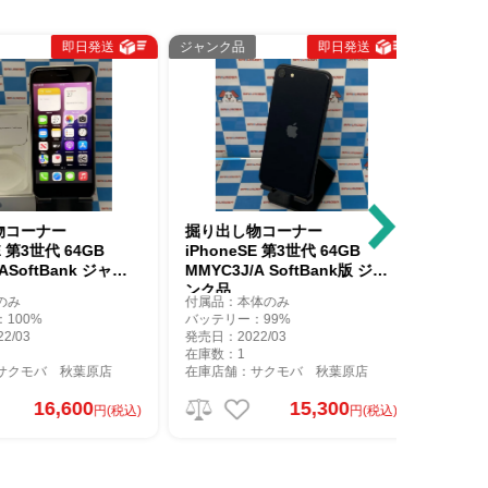
即日発送
ジャンク品
即日発送
ジャンク品
ーナー
掘り出し物コーナー
掘り出し
第3世代 64GB
iPhoneSE 第3世代 64GB
iPhoneS
oftBank ジャン
MMYC3J/A SoftBank版 ジャ
Apple 6
ンク品
付属品：本体のみ
付属品：本
0%
バッテリー：99%
バッテリー
3
発売日：2022/03
発売日：202
在庫数：1
在庫数：1
モバ 秋葉原店
在庫店舗：サクモバ 秋葉原店
在庫店舗：
16,600
15,300
円(税込)
円(税込)