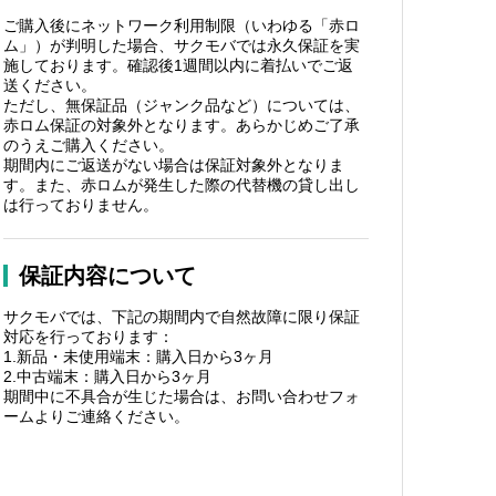
ご購入後にネットワーク利用制限（いわゆる「赤ロ
ム」）が判明した場合、サクモバでは永久保証を実
施しております。確認後1週間以内に着払いでご返
送ください。
ただし、無保証品（ジャンク品など）については、
赤ロム保証の対象外となります。あらかじめご了承
のうえご購入ください。
期間内にご返送がない場合は保証対象外となりま
す。また、赤ロムが発生した際の代替機の貸し出し
は行っておりません。
保証内容について
サクモバでは、下記の期間内で自然故障に限り保証
対応を行っております：
1.新品・未使用端末：購入日から3ヶ月
2.中古端末：購入日から3ヶ月
期間中に不具合が生じた場合は、お問い合わせフォ
ームよりご連絡ください。