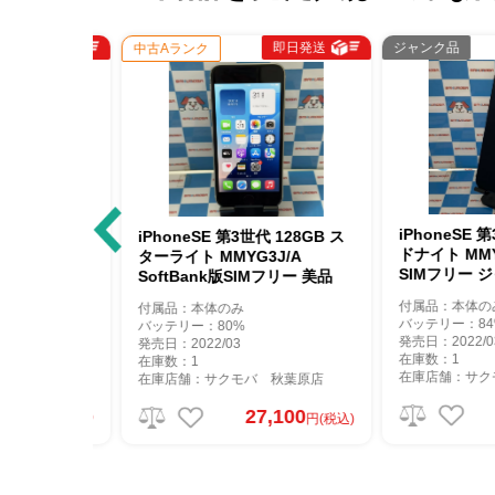
即日発送
即日発送
ジャンク品
中古Aランク
256GB ス
iPhoneSE 第3
iPhoneSE 第3世代 128GB ス
A SIMフ
ドナイト MMYC3
ターライト MMYG3J/A
SIMフリー ジャ
SoftBank版SIMフリー 美品
付属品：本体のみ
付属品：本体のみ
バッテリー：84%
バッテリー：80%
発売日：2022/03
発売日：2022/03
在庫数：1
在庫数：1
秋葉原店
在庫店舗：サクモバ
在庫店舗：サクモバ 秋葉原店
300
1
27,100
円(税込)
円(税込)