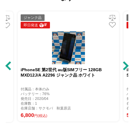
ジャンク品
ジ
即日発送
即
iPhoneSE 第2世代 au版SIMフリー 128GB
iPh
版
MXD12J/A A2296 ジャンク品 ホワイト
Sof
付属品：本体のみ
付属
バッテリー：76%
バッ
発売日：2020/04
発売日
在庫数：1
在庫
在庫店舗：サクモバ 秋葉原店
在庫
6,800
5,1
円(税込)