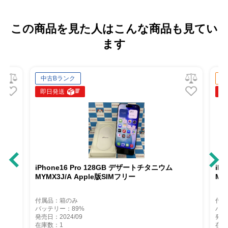
この商品を見た人はこんな商品も見てい
ます
中古Bランク
中
即日発送
即
iPhone16 Pro 128GB デザートチタニウム
iP
MYMX3J/A Apple版SIMフリー
MY
付属品：箱のみ
付属
バッテリー：89%
バッ
発売日：2024/09
発売
在庫数：1
在庫