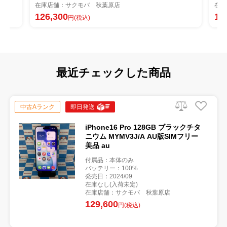
在庫店舗：サクモバ 秋葉原店
在庫
126,300
13
円(税込)
最近チェックした商品
中古Aランク
即日発送
iPhone16 Pro 128GB ブラックチタ
ニウム MYMV3J/A AU版SIMフリー
美品 au
付属品：本体のみ
バッテリー：100%
発売日：2024/09
在庫なし(入荷未定)
在庫店舗：サクモバ 秋葉原店
129,600
円(税込)