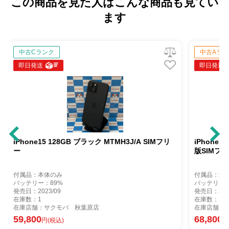
この商品を見た人はこんな商品も見てい
ます
中古Aランク
即日発送
 MTMH3J/A SIMフリ
iPhone15 128GB イエロー MTMK3J/A So
版SIMフリー
付属品：箱のみ
バッテリー：83%
発売日：2023/09
在庫数：1
在庫店舗：サクモバ 秋葉原店
68,800
円(税込)