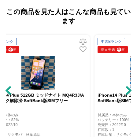
この商品を見た人はこんな商品も見てい
ます
中古Bランク
即日発送
イト MQ4R3J/A
iPhone14 Plus 128GB スターライト MQ4D3J/A
Mフリー
SoftBank版SIMフリー
付属品：本体のみ
バッテリー：100%
発売日：2022/10
在庫数：1
在庫店舗：サクモバ 秋葉原店