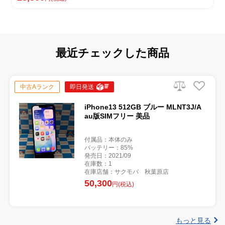
最近チェックした商品
中古Aランク
即日発送
iPhone13 512GB ブルー MLNT3J/A
au版SIMフリー 美品
付属品：本体のみ
バッテリー：85%
発売日：2021/09
在庫数：1
在庫店舗：サクモバ 秋葉原店
50,300
円(税込)
もっと見る