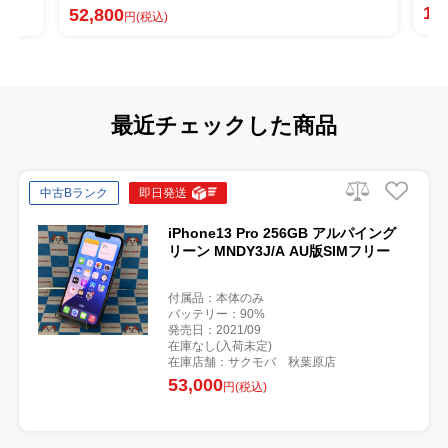
17,800
円(税込)
最近チェックした商品
中古Bランク
即日発送
iPhone13 Pro 256GB アルパイング
リーン MNDY3J/A AU版SIMフリー
付属品：本体のみ
バッテリー：90%
発売日：2021/09
在庫なし(入荷未定)
在庫店舗：サクモバ 秋葉原店
53,000
円(税込)