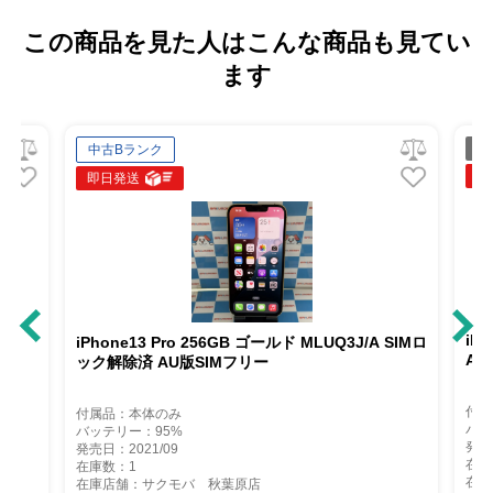
この商品を見た人はこんな商品も見てい
ます
ジャンク品
即日発送
iPhone13 Pro 256GB グラファ
256GB ゴールド MLUQ3J/A SIMロ
AU版SIMフリー ジャンク品
SIMフリー
付属品：本体のみ
バッテリー：87%
発売日：2021/09
在庫数：1
在庫店舗：サクモバ 秋葉原店
 秋葉原店