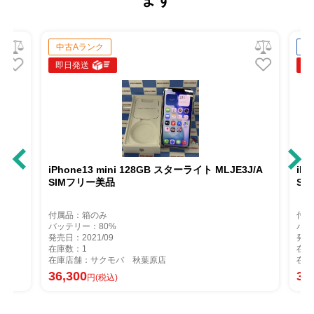
中古Aランク
中古Bラ
即日発送
即日発送
iPhone13 mini 128GB スターライト MLJE3J/A
iPhone
SIMフリー美品
SoftBa
付属品：箱のみ
付属品：
バッテリー：80%
バッテリー
発売日：2021/09
発売日：20
在庫数：1
在庫数：1
在庫店舗：サクモバ 秋葉原店
在庫店舗
36,300
31,500
円(税込)