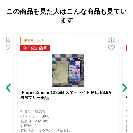
この商品を見た人はこんな商品も見てい
ます
中古Aランク
中
即日発送
即
iPhone13 mini 128GB スターライト MLJE3J/A
iP
SIMフリー美品
So
付属品：箱のみ
付属
バッテリー：80%
バッ
発売日：2021/09
発売
在庫数：1
在庫
在庫店舗：サクモバ 秋葉原店
在庫