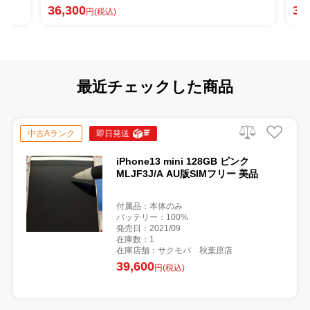
36,300
31
円(税込)
最近チェックした商品
中古Aランク
即日発送
iPhone13 mini 128GB ピンク
MLJF3J/A AU版SIMフリー 美品
付属品：本体のみ
バッテリー：100%
発売日：2021/09
在庫数：1
在庫店舗：サクモバ 秋葉原店
39,600
円(税込)