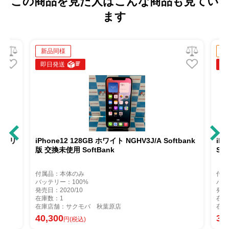
この商品を見た人はこんな商品も見てい
ます
新品同様
中
即日発送
即
IMフリ
iPhone12 128GB ホワイト NGHV3J/A Softbank
iP
版 交換未使用 SoftBank
SI
付属品：本体のみ
付属
バッテリー：100%
バッ
発売日：2020/10
発売
在庫数：1
在庫
在庫店舗：サクモバ 秋葉原店
在庫
40,300
30
円(税込)