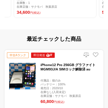
在庫数：1
秋葉原店
在庫店舗：サクモバ 秋葉原店
57,800
円(税込)
最近チェックした商品
中古Aランク
即日発送
iPhone12 Pro 256GB グラファイト
MGM93J/A SIMロック解除済 au
付属品：箱のみ
バッテリー：100%
発売日：2020/10
在庫なし(入荷未定)
在庫店舗：サクモバ 秋葉原店
60,800
円(税込)