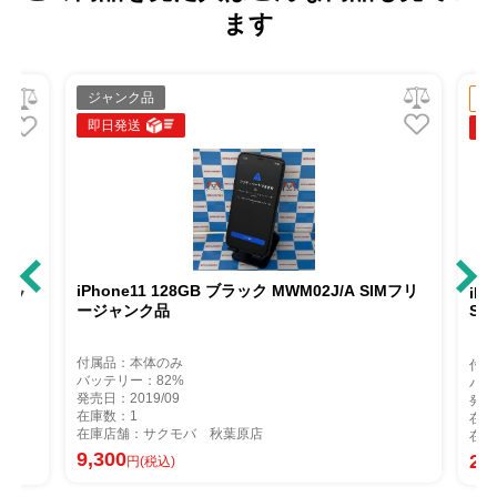
ます
ジャンク品
中古Aラン
即日発送
即日発送
iPhone11 128GB ブラック MWM02J/A SIMフリ
iPhone11 
ージャンク品
SoftBank
付属品：本体のみ
付属品：本体
バッテリー：82%
バッテリー：8
発売日：2019/09
発売日：2019/
在庫数：1
在庫数：1
在庫店舗：サクモバ 秋葉原店
在庫店舗：サ
9,300
20,300
円(税込)
円(