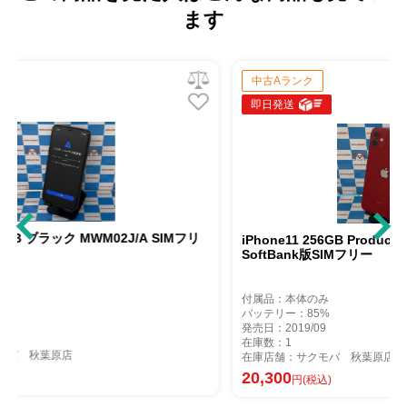
ます
中古Aランク
即日発送
J/A SIMフリ
iPhone11 256GB Product Red MWM92J/A
SoftBank版SIMフリー
付属品：本体のみ
バッテリー：85%
発売日：2019/09
在庫数：1
在庫店舗：サクモバ 秋葉原店
20,300
円(税込)