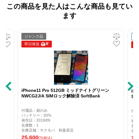
この商品を見た人はこんな商品も見てい
ます
ジャンク品
中
即日発送
即
iPhone11 Pro 512GB ミッドナイトグリーン
iP
NWCG2J/A SIMロック解除済 SoftBank
So
付属品：箱のみ
付属
バッテリー：83%
バッ
発売日：2019/09
発売
在庫数：1
在庫
在庫店舗：サクモバ 秋葉原店
在庫
25,600
26
円(税込)