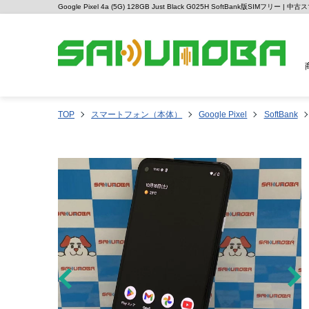
Google Pixel 4a (5G) 128GB Just Black G025H SoftBank版SIMフリー
TOP
スマートフォン（本体）
Google Pixel
SoftBank