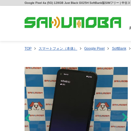
Google Pixel 4a (5G) 128GB Just Black G025H SoftBank版SIMフリー
TOP
スマートフォン（本体）
Google Pixel
SoftBank