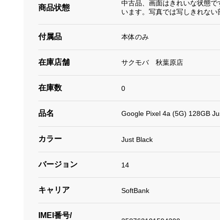
中古品、画面はきれいな状態で
商品状態
います。写真では写しきれない
付属品
本体のみ
在庫店舗
サクモバ 秋葉原店
在庫数
0
品名
Google Pixel 4a (5G) 128GB 
カラー
Just Black
バージョン
14
キャリア
SoftBank
IMEI番号/