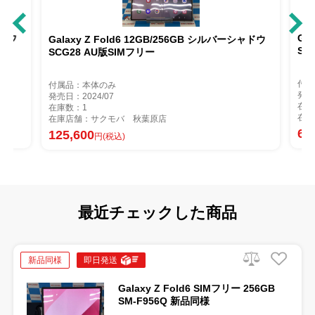
ャドウ
Ga
Galaxy Z Fold6 12GB/256GB シルバーシャドウ
SM
SCG28 AU版SIMフリー
付属
付属品：本体のみ
発売
発売日：2024/07
在庫
在庫数：1
在庫
在庫店舗：サクモバ 秋葉原店
64
125,600
円(税込)
最近チェックした商品
新品同様
即日発送
Galaxy Z Fold6 SIMフリー 256GB
SM-F956Q 新品同様