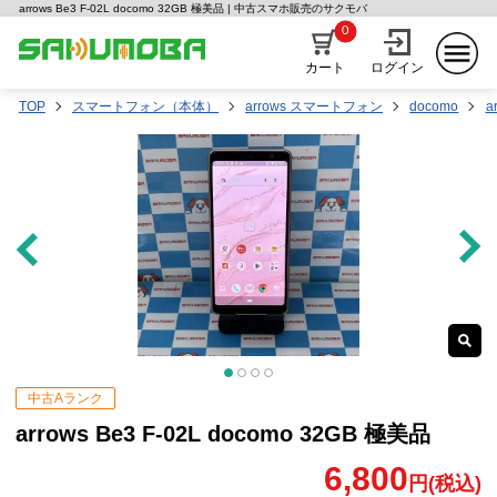
arrows Be3 F-02L docomo 32GB 極美品 | 中古スマホ販売のサクモバ
0
カート
ログイン
TOP
スマートフォン（本体）
arrows スマートフォン
docomo
a
中古Aランク
arrows Be3 F-02L docomo 32GB 極美品
6,800
円(税込)