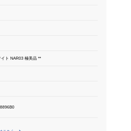
ワイト NAR03 極美品 **
8896B0