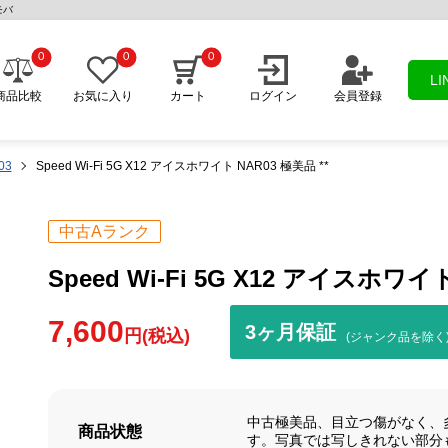
モバ
0
0
0
L
商品比較
お気に入り
カート
ログイン
会員登録
03
Speed Wi-Fi 5G X12 アイスホワイト NAR03 極美品 **
中古Aランク
Speed Wi-Fi 5G X12 アイスホワイト
7,600
3ヶ月保証
円(税込)
(ジャンク品を除く
中古極美品、目立つ傷がなく、
商品状態
す。写真では写しきれない部分