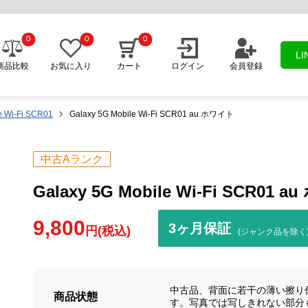
0
0
0
L
商品比較
お気に入り
カート
ログイン
会員登録
e Wi-Fi SCR01
Galaxy 5G Mobile Wi-Fi SCR01 au ホワイト
中古Aランク
Galaxy 5G Mobile Wi-Fi SCR01 
9,800
3ヶ月保証
円(税込)
(ジャンク品を除く
中古品、背面に若干の薄い擦り
商品状態
す。写真では写しきれない部分