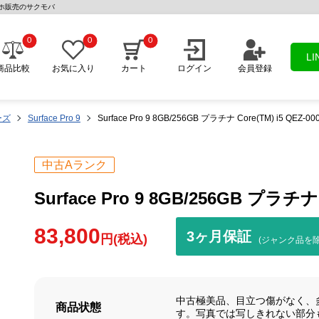
 中古スマホ販売のサクモバ
0
0
0
L
商品比較
お気に入り
カート
ログイン
会員登録
リーズ
Surface Pro 9
Surface Pro 9 8GB/256GB プラチナ Core(TM) i5 QEZ-
中古Aランク
Surface Pro 9 8GB/256GB プラチナ
83,800
3ヶ月保証
円(税込)
(ジャンク品を除
中古極美品、目立つ傷がなく、
商品状態
す。写真では写しきれない部分