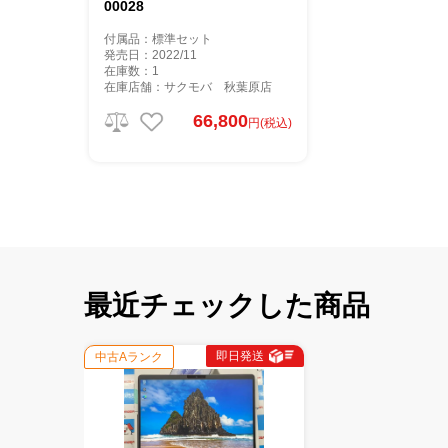
00028
付属品：標準セット
発売日：2022/11
在庫数：1
在庫店舗：サクモバ 秋葉原店
66,800
円(税込)
最近チェックした商品
即日発送
中古Aランク