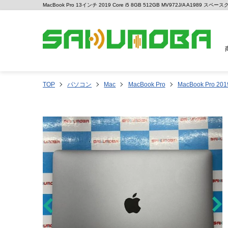
MacBook Pro 13インチ 2019 Core i5 8GB 512GB MV972J/A A1989
TOP
パソコン
Mac
MacBook Pro
MacBook Pro 201