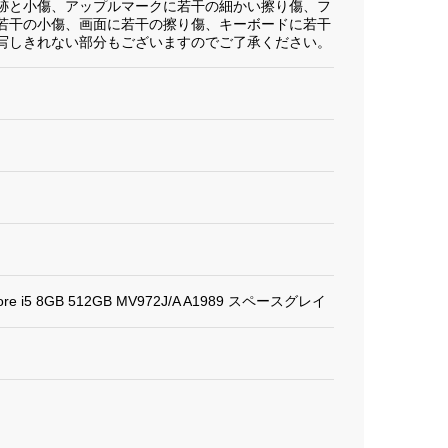
跡と小傷、アップルマークに若干の細かい擦り傷、フ
若干の小傷、画面に若干の擦り傷、キーボードに若干
写しきれない部分もございますのでご了承ください。
ore i5 8GB 512GB MV972J/A A1989 スペースグレイ