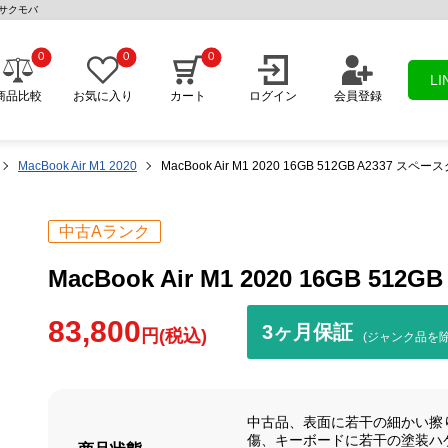
売のサクモバ
0
0
0
L
商品比較
お気に入り
カート
ログイン
会員登録
MacBook Air M1 2020
MacBook Air M1 2020 16GB 512GB A2337 スペ
中古Aランク
MacBook Air M1 2020 16GB 51
83,800
3ヶ月保証
円(税込)
(ジャンク品を除
中古品、表面に若干の細かい擦
傷、キーボードに若干の塗装ハ