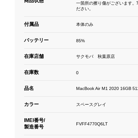
商品状態
一箇所の擦り傷がございます。
ださい。
付属品
本体のみ
バッテリー
85%
在庫店舗
サクモバ 秋葉原店
在庫数
0
品名
MacBook Air M1 2020 16G
カラー
スペースグレイ
IMEI番号/
FVFF4770Q6LT
製造番号