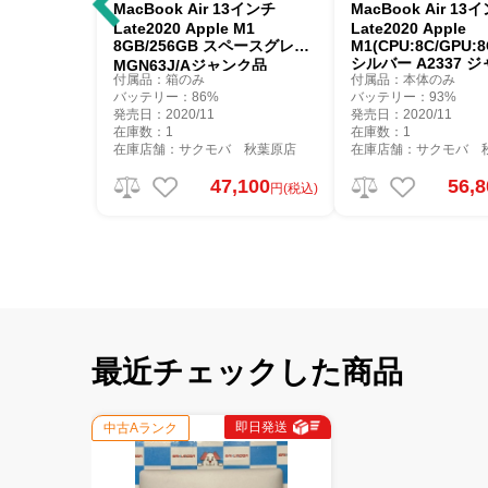
MacBook Air 13インチ
MacBook Air 13
Late2020 Apple M1
Late2020 Apple
8GB/256GB スペースグレイ
M1(CPU:8C/GPU:8
シルバー A2337 
MGN63J/Aジャンク品
付属品：箱のみ
付属品：本体のみ
バッテリー：86%
バッテリー：93%
発売日：2020/11
発売日：2020/11
在庫数：1
在庫数：1
在庫店舗：サクモバ 秋葉原店
在庫店舗：サクモバ 
47,100
56,
円(税込)
最近チェックした商品
即日発送
中古Aランク